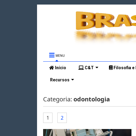
MENU
Início
C&T
Filosofia e
Recursos
Categoria:
odontologia
1
2