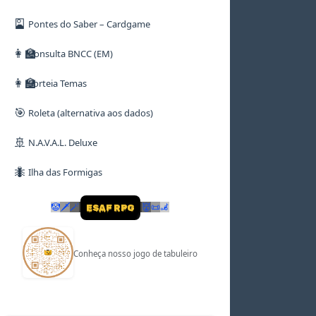
🎴
Pontes do Saber – Cardgame
👩‍🏫
Consulta BNCC (EM)
👩‍🏫
Sorteia Temas
🎯
Roleta (alternativa aos dados)
🚢
N.A.V.A.L. Deluxe
🐜
Ilha das Formigas
🤡
🗡
🪄
👹
📜
🦼
ESAF RPG
Conheça nosso jogo de tabuleiro