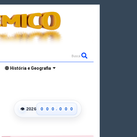
Busca
História e Geografia
.
👁
2026
0
0
0
0
0
0
1
1
1
1
1
1
2
2
2
2
2
2
3
3
3
3
3
3
4
4
4
4
4
4