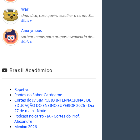
War
Uma dica, caso queira escolher o termo &…
Mais »
Anonymous
sortear temas para grupos e sequencia de…
Mais »
Brasil Acadêmico
Repetível
Pontes do Saber Cardgame
Cortes do IV SIMPÓSIO INTERNACIONAL DE
EDUCAÇÃO DO ENSINO SUPERIOR 2026 - Dia
27 de maio - Noite
Podcast no carro - IA - Cortes do Prof.
Alexandre
Minibio 2026