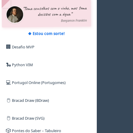
5
5
5
5
5
5
“Toma conselhos com o vinho, mas toma
6
6
6
6
6
6
decisões com a água.”
7
7
7
7
7
7
8
8
8
8
8
8
Benjamin Franklin
9
9
9
9
9
9
🍀 Estou com sorte!
🏢
Desafio MVP
🐍
Python VIM
💻
Portugol Online (Portugomes)
🖱️
Bracad Draw (BDraw)
🖱️
Bracad Draw (SVG)
🎲
Pontes do Saber – Tabuleiro