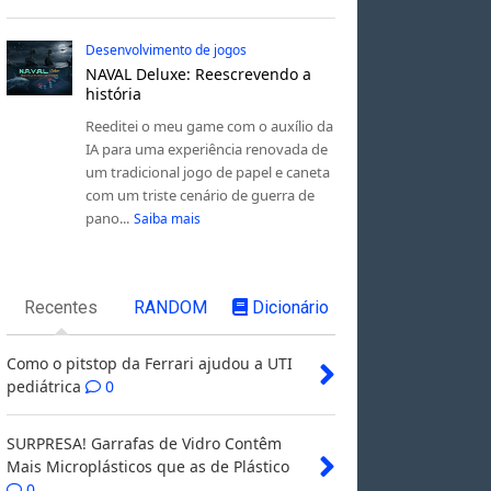
Desenvolvimento de jogos
NAVAL Deluxe: Reescrevendo a
história
Reeditei o meu game com o auxílio da
IA para uma experiência renovada de
um tradicional jogo de papel e caneta
com um triste cenário de guerra de
pano...
Saiba mais
Recentes
RANDOM
Dicionário
Como o pitstop da Ferrari ajudou a UTI
pediátrica
0
SURPRESA! Garrafas de Vidro Contêm
Mais Microplásticos que as de Plástico
0