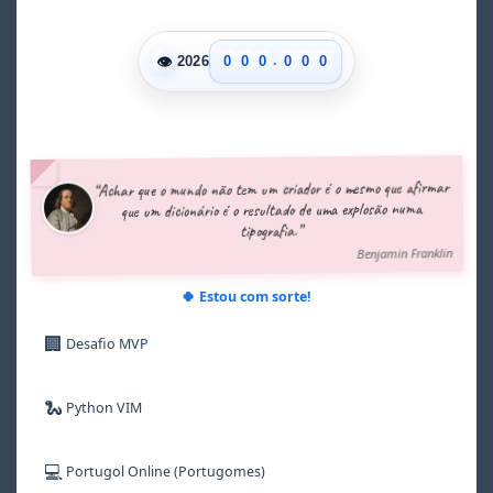
.
👁
0
0
0
0
0
0
2026
1
1
1
1
1
1
2
2
2
2
2
2
3
3
3
3
3
3
4
4
4
4
4
4
5
5
5
5
5
5
“Achar que o mundo não tem um criador é o mesmo que afirmar
6
6
6
6
6
6
que um dicionário é o resultado de uma explosão numa
7
7
7
7
7
7
tipografia.”
8
8
8
8
8
8
Benjamin Franklin
9
9
9
9
9
9
🍀 Estou com sorte!
🏢
Desafio MVP
🐍
Python VIM
💻
Portugol Online (Portugomes)