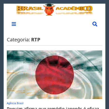
Categoria:
RTP
Agência Brasil
Pequim afirma que remédio japonês é eficaz