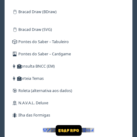
🖱️
Bracad Draw (BDraw)
🖱️
Bracad Draw (SVG)
🎲
Pontes do Saber – Tabuleiro
🎴
Pontes do Saber – Cardgame
👩‍🏫
Consulta BNCC (EM)
👩‍🏫
Sorteia Temas
🎯
Roleta (alternativa aos dados)
🚢
N.A.V.A.L. Deluxe
🐜
Ilha das Formigas
🤡
🗡
🪄
👹
📜
🦼
ESAF RPG