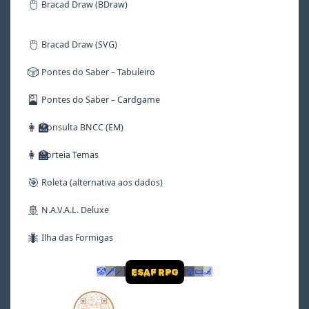
🖱️
Bracad Draw (BDraw)
🖱️
Bracad Draw (SVG)
🎲
Pontes do Saber – Tabuleiro
🎴
Pontes do Saber – Cardgame
👩‍🏫
Consulta BNCC (EM)
👩‍🏫
Sorteia Temas
🎯
Roleta (alternativa aos dados)
🚢
N.A.V.A.L. Deluxe
🐜
Ilha das Formigas
🤡
🗡
🪄
👹
📜
🦼
ESAF RPG