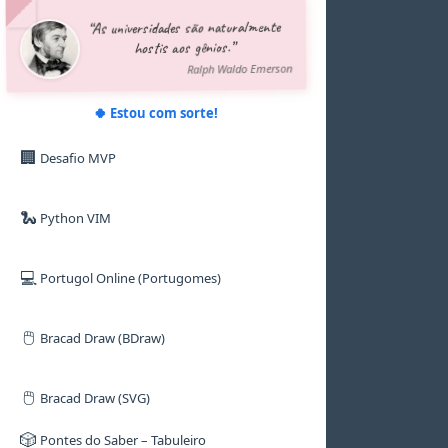
5
5
5
5
8
5
“As universidades são naturalmente
6
6
6
6
9
6
hostis aos gênios.”
7
7
7
7
7
8
8
8
8
8
Ralph Waldo Emerson
9
9
9
9
9
🍀 Estou com sorte!
🏢
Desafio MVP
🐍
Python VIM
💻
Portugol Online (Portugomes)
🖱️
Bracad Draw (BDraw)
🖱️
Bracad Draw (SVG)
🎲
Pontes do Saber – Tabuleiro