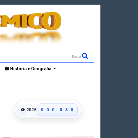
Busca
História e Geografia
0
1
2
.
👁
2026
0
0
0
0
3
0
1
1
1
1
4
1
2
2
2
2
5
2
3
3
3
3
6
3
4
4
4
4
7
4