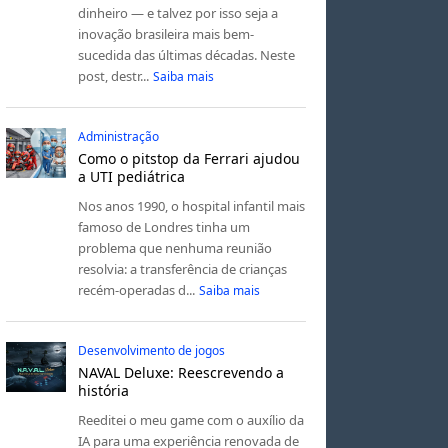
dinheiro — e talvez por isso seja a
inovação brasileira mais bem-
sucedida das últimas décadas. Neste
post, destr...
Saiba mais
Administração
Como o pitstop da Ferrari ajudou
a UTI pediátrica
Nos anos 1990, o hospital infantil mais
famoso de Londres tinha um
problema que nenhuma reunião
resolvia: a transferência de crianças
recém-operadas d...
Saiba mais
Desenvolvimento de jogos
NAVAL Deluxe: Reescrevendo a
história
Reeditei o meu game com o auxílio da
IA para uma experiência renovada de