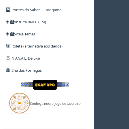
🎴
Pontes do Saber – Cardgame
👩‍🏫
Consulta BNCC (EM)
👩‍🏫
Sorteia Temas
🎯
Roleta (alternativa aos dados)
🚢
N.A.V.A.L. Deluxe
🐜
Ilha das Formigas
🤡
🗡
🪄
👹
📜
🦼
ESAF RPG
Conheça nosso jogo de tabuleiro