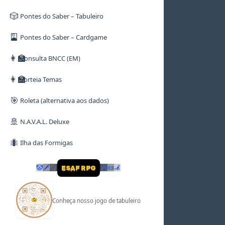
🎲
Pontes do Saber – Tabuleiro
🎴
Pontes do Saber – Cardgame
👩‍🏫
Consulta BNCC (EM)
👩‍🏫
Sorteia Temas
🎯
Roleta (alternativa aos dados)
🚢
N.A.V.A.L. Deluxe
🐜
Ilha das Formigas
🤡
🗡
🪄
👹
📜
🦼
ESAF RPG
Conheça nosso jogo de tabuleiro