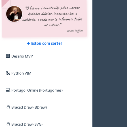
5
5
5
5
5
5
“O futuro é construído pelas nossas
6
6
6
6
6
6
decisões diárias, inconstantes e
7
7
7
7
7
7
mutáveis, e cada evento influencia todos
8
8
8
8
8
8
os outros.”
9
9
9
9
9
9
Alvin Toffler
🍀 Estou com sorte!
🏢
Desafio MVP
🐍
Python VIM
💻
Portugol Online (Portugomes)
🖱️
Bracad Draw (BDraw)
🖱️
Bracad Draw (SVG)