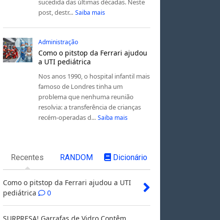
sucedida das últimas décadas. Neste
post, destr...
Saiba mais
Administração
Como o pitstop da Ferrari ajudou
a UTI pediátrica
Nos anos 1990, o hospital infantil mais
famoso de Londres tinha um
problema que nenhuma reunião
resolvia: a transferência de crianças
recém-operadas d...
Saiba mais
Recentes
RANDOM
Dicionário
Como o pitstop da Ferrari ajudou a UTI
pediátrica
0
SURPRESA! Garrafas de Vidro Contêm