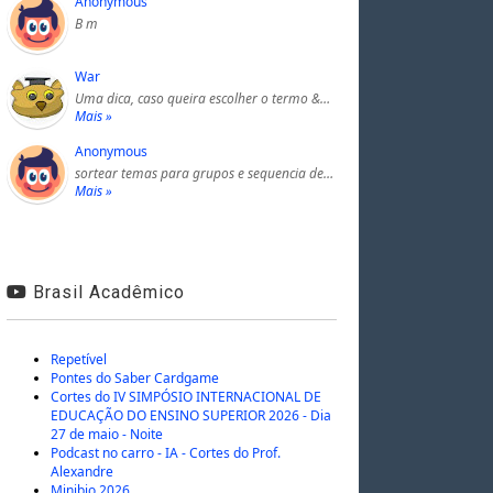
Anonymous
B m
War
Uma dica, caso queira escolher o termo &…
Mais »
Anonymous
sortear temas para grupos e sequencia de…
Mais »
Brasil Acadêmico
Repetível
Pontes do Saber Cardgame
Cortes do IV SIMPÓSIO INTERNACIONAL DE
EDUCAÇÃO DO ENSINO SUPERIOR 2026 - Dia
27 de maio - Noite
Podcast no carro - IA - Cortes do Prof.
Alexandre
Minibio 2026