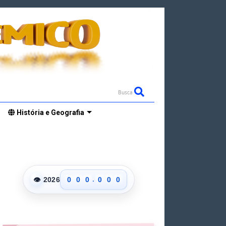
Busca
História e Geografia
.
👁
2026
0
0
0
0
0
0
1
1
1
1
1
1
2
2
2
2
2
2
3
3
3
3
3
3
4
4
4
4
4
4