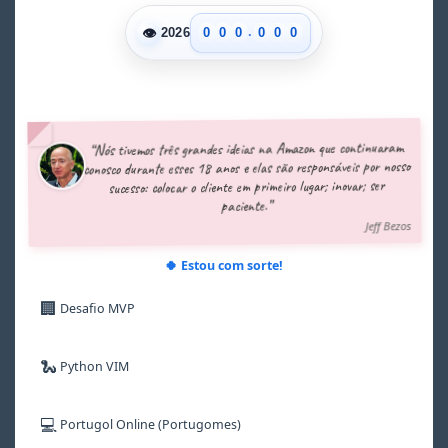
.
👁
0
0
0
0
0
0
2026
1
1
1
1
1
1
2
2
2
2
2
2
3
3
3
3
3
3
4
4
4
4
4
4
5
5
5
5
5
5
“Nós tivemos três grandes ideias na Amazon que continuaram
6
6
6
6
6
6
conosco durante esses 18 anos e elas são responsáveis por nosso
7
7
7
7
7
7
sucesso: colocar o cliente em primeiro lugar; inovar; ser
8
8
8
8
8
8
paciente.”
9
9
9
9
9
9
Jeff Bezos
🍀 Estou com sorte!
🏢
Desafio MVP
🐍
Python VIM
💻
Portugol Online (Portugomes)