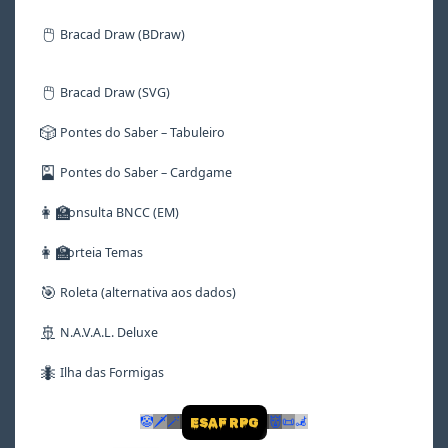
🖱️
Bracad Draw (BDraw)
🖱️
Bracad Draw (SVG)
🎲
Pontes do Saber – Tabuleiro
🎴
Pontes do Saber – Cardgame
👩‍🏫
Consulta BNCC (EM)
👩‍🏫
Sorteia Temas
🎯
Roleta (alternativa aos dados)
🚢
N.A.V.A.L. Deluxe
🐜
Ilha das Formigas
🤡
🗡
🪄
👹
📜
🦼
ESAF RPG