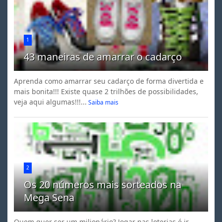
1
43 maneiras de amarrar o cadarço
Aprenda como amarrar seu cadarço de forma divertida e
mais bonita!!! Existe quase 2 trilhões de possibilidades,
veja aqui algumas!!!...
Saiba mais
2
Os 20 números mais sorteados na
Mega Sena
Quem quer ser um milionário? Jogar nas loterias é ir