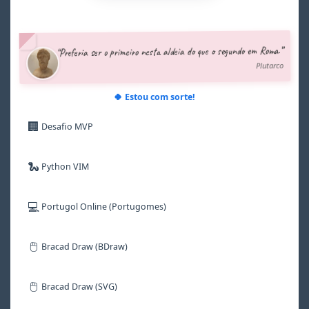
3
3
3
3
5
4
4
4
4
6
5
5
5
5
7
“Preferia ser o primeiro nesta aldeia do que o segundo em Roma.”
6
6
6
6
8
Plutarco
7
7
7
7
9
8
8
8
8
9
9
9
9
🍀 Estou com sorte!
🏢
Desafio MVP
🐍
Python VIM
💻
Portugol Online (Portugomes)
🖱️
Bracad Draw (BDraw)
🖱️
Bracad Draw (SVG)