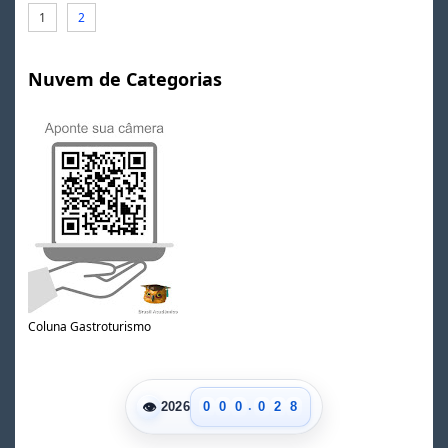
1
2
Nuvem de Categorias
0
1
2
3
Coluna Gastroturismo
4
5
0
6
1
7
.
👁
0
0
0
0
2
8
2026
1
1
1
1
3
9
2
2
2
2
4