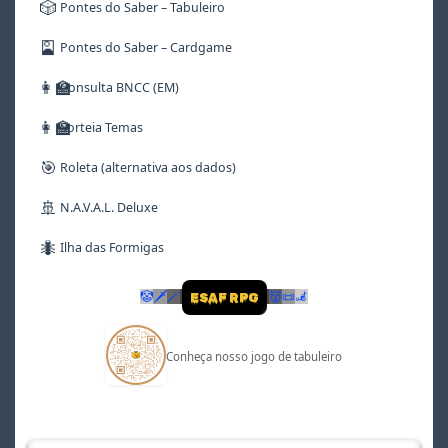
🎲
Pontes do Saber – Tabuleiro
🎴
Pontes do Saber – Cardgame
👩‍🏫
Consulta BNCC (EM)
👩‍🏫
Sorteia Temas
🎯
Roleta (alternativa aos dados)
🚢
N.A.V.A.L. Deluxe
🐜
Ilha das Formigas
🤡
🗡
🪄
👹
📜
🦼
ESAF RPG
Conheça nosso jogo de tabuleiro