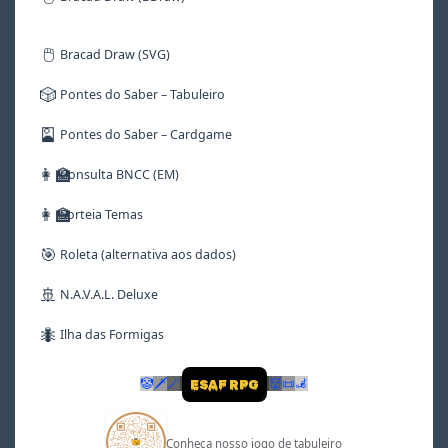
🖱️
Bracad Draw (SVG)
🎲
Pontes do Saber – Tabuleiro
🎴
Pontes do Saber – Cardgame
👩‍🏫
Consulta BNCC (EM)
👩‍🏫
Sorteia Temas
🎯
Roleta (alternativa aos dados)
🚢
N.A.V.A.L. Deluxe
🐜
Ilha das Formigas
🤡
🗡
🪄
👹
📜
🦼
ESAF RPG
Conheça nosso jogo de tabuleiro