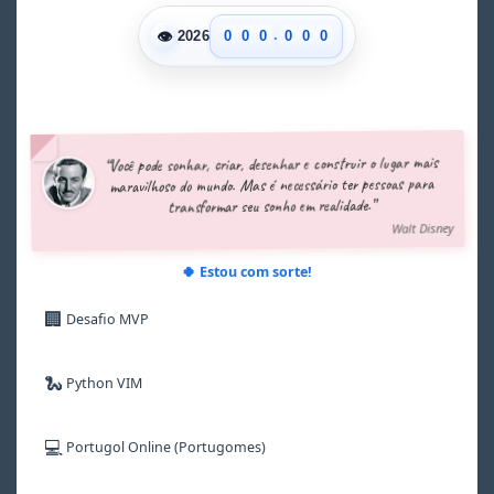
.
👁
0
0
0
0
0
0
2026
1
1
1
1
1
1
2
2
2
2
2
2
3
3
3
3
3
3
4
4
4
4
4
4
5
5
5
5
5
5
“Você pode sonhar, criar, desenhar e construir o lugar mais
6
6
6
6
6
6
maravilhoso do mundo. Mas é necessário ter pessoas para
7
7
7
7
7
7
transformar seu sonho em realidade.”
8
8
8
8
8
8
Walt Disney
9
9
9
9
9
9
🍀 Estou com sorte!
🏢
Desafio MVP
🐍
Python VIM
💻
Portugol Online (Portugomes)