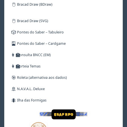
🖱️
Bracad Draw (BDraw)
🖱️
Bracad Draw (SVG)
🎲
Pontes do Saber – Tabuleiro
🎴
Pontes do Saber – Cardgame
👩‍🏫
Consulta BNCC (EM)
👩‍🏫
Sorteia Temas
🎯
Roleta (alternativa aos dados)
🚢
N.A.V.A.L. Deluxe
🐜
Ilha das Formigas
🤡
🗡
🪄
👹
📜
🦼
ESAF RPG