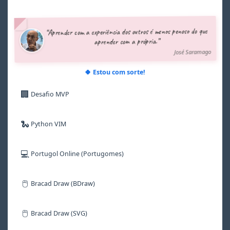
3
3
3
3
5
8
4
4
4
4
6
9
5
5
5
5
7
“Aprender com a experiência dos outros é menos penoso do que
6
6
6
6
8
aprender com a própria.”
7
7
7
7
9
José Saramago
8
8
8
8
9
9
9
9
🍀 Estou com sorte!
🏢
Desafio MVP
🐍
Python VIM
💻
Portugol Online (Portugomes)
🖱️
Bracad Draw (BDraw)
🖱️
Bracad Draw (SVG)