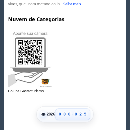
vivos, que usam metano ao in...
Saiba mais
Nuvem de Categorias
0
Coluna Gastroturismo
1
2
0
3
1
4
.
👁
0
0
0
0
2
5
2026
1
1
1
1
3
6
2
2
2
2
4
7