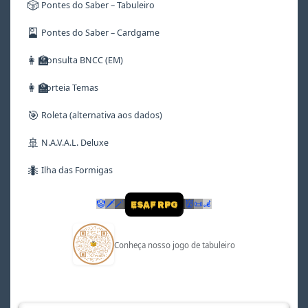
🎲
Pontes do Saber – Tabuleiro
🎴
Pontes do Saber – Cardgame
👩‍🏫
Consulta BNCC (EM)
👩‍🏫
Sorteia Temas
🎯
Roleta (alternativa aos dados)
🚢
N.A.V.A.L. Deluxe
🐜
Ilha das Formigas
🤡
🗡
🪄
👹
📜
🦼
ESAF RPG
Conheça nosso jogo de tabuleiro