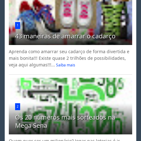
1
43 maneiras de amarrar o cadarço
Aprenda como amarrar seu cadarço de forma divertida e
mais bonita!!! Existe quase 2 trilhões de possibilidades,
veja aqui algumas!!!...
Saiba mais
2
Os 20 números mais sorteados na
Mega Sena
Quem quer ser um milionário? Jogar nas loterias é ir