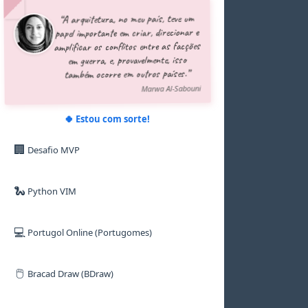
5
5
5
5
8
5
“A arquitetura, no meu país, teve um
6
6
6
6
9
6
papel importante em criar, direcionar e
7
7
7
7
7
amplificar os conflitos entre as facções
8
8
8
8
8
em guerra, e, provavelmente, isso
9
9
9
9
9
também ocorre em outros países.”
Marwa Al-Sabouni
🍀 Estou com sorte!
🏢
Desafio MVP
🐍
Python VIM
💻
Portugol Online (Portugomes)
🖱️
Bracad Draw (BDraw)