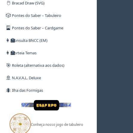
🖱️
Bracad Draw (SVG)
🎲
Pontes do Saber – Tabuleiro
🎴
Pontes do Saber – Cardgame
👩‍🏫
Consulta BNCC (EM)
👩‍🏫
Sorteia Temas
🎯
Roleta (alternativa aos dados)
🚢
N.A.V.A.L. Deluxe
🐜
Ilha das Formigas
🤡
🗡
🪄
👹
📜
🦼
ESAF RPG
Conheça nosso jogo de tabuleiro