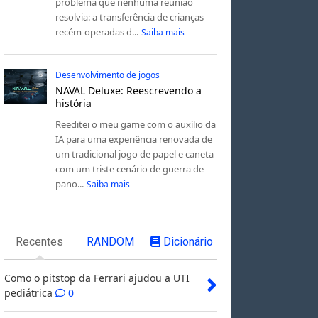
problema que nenhuma reunião
resolvia: a transferência de crianças
recém-operadas d...
Saiba mais
Desenvolvimento de jogos
NAVAL Deluxe: Reescrevendo a
história
Reeditei o meu game com o auxílio da
IA para uma experiência renovada de
um tradicional jogo de papel e caneta
com um triste cenário de guerra de
pano...
Saiba mais
Recentes
RANDOM
Dicionário
Como o pitstop da Ferrari ajudou a UTI
pediátrica
0