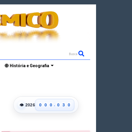
Busca
História e Geografia
0
1
2
.
👁
2026
0
0
0
0
3
0
1
1
1
1
4
1
2
2
2
2
5
2
3
3
3
3
6
3
4
4
4
4
7
4