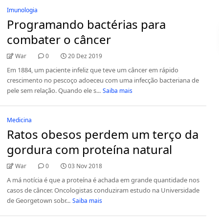
Imunologia
Programando bactérias para
combater o câncer
War
0
20 Dez 2019
Em 1884, um paciente infeliz que teve um câncer em rápido
crescimento no pescoço adoeceu com uma infecção bacteriana de
pele sem relação. Quando ele s...
Saiba mais
Medicina
Ratos obesos perdem um terço da
gordura com proteína natural
War
0
03 Nov 2018
A má notícia é que a proteína é achada em grande quantidade nos
casos de câncer. Oncologistas conduziram estudo na Universidade
de Georgetown sobr...
Saiba mais