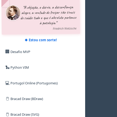
5
5
5
5
5
5
“A objeção, o desvio, a desconfiança
6
6
6
6
6
6
alegre, a vontade de troçar são sinais
7
7
7
7
7
7
de saúde: tudo o que é absoluto pertence
8
8
8
8
8
8
à patologia.”
9
9
9
9
9
9
Friedrich Nietzsche
🍀 Estou com sorte!
🏢
Desafio MVP
🐍
Python VIM
💻
Portugol Online (Portugomes)
🖱️
Bracad Draw (BDraw)
🖱️
Bracad Draw (SVG)