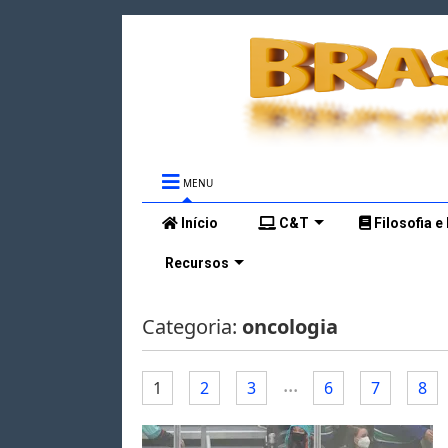
MENU
Início
C&T
Filosofia e
Recursos
Categoria:
oncologia
...
1
2
3
6
7
8