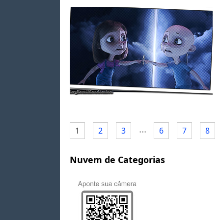
...
1
2
3
6
7
8
Nuvem de Categorias