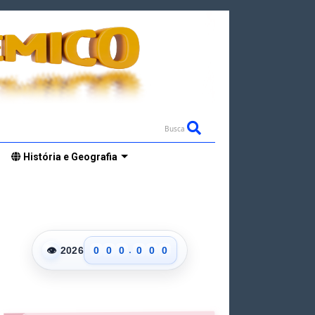
Busca
História e Geografia
.
👁
2026
0
0
0
0
0
0
1
1
1
1
1
1
2
2
2
2
2
2
3
3
3
3
3
3
4
4
4
4
4
4