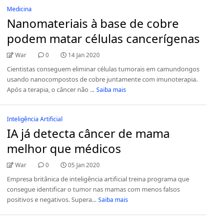
Medicina
Nanomateriais à base de cobre
podem matar células cancerígenas
War
0
14 Jan 2020
Cientistas conseguem eliminar células tumorais em camundongos
usando nanocompostos de cobre juntamente com imunoterapia.
Após a terapia, o câncer não ...
Saiba mais
Inteligência Artificial
IA já detecta câncer de mama
melhor que médicos
War
0
05 Jan 2020
Empresa britânica de inteligência artificial treina programa que
consegue identificar o tumor nas mamas com menos falsos
positivos e negativos. Supera...
Saiba mais