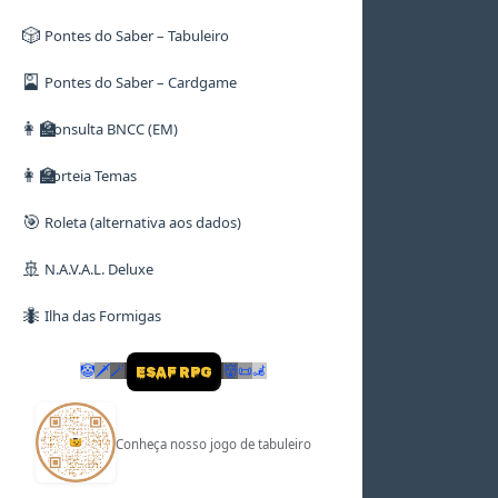
🎲
Pontes do Saber – Tabuleiro
🎴
Pontes do Saber – Cardgame
👩‍🏫
Consulta BNCC (EM)
👩‍🏫
Sorteia Temas
🎯
Roleta (alternativa aos dados)
🚢
N.A.V.A.L. Deluxe
🐜
Ilha das Formigas
🤡
🗡
🪄
👹
📜
🦼
ESAF RPG
Conheça nosso jogo de tabuleiro