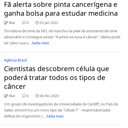
Fã alerta sobre pinta cancerígena e
ganha bolsa para estudar medicina
War
0
03 Jan 2022
Torcedora de time da NFL vê mancha na pele de assistente de time
adversário e consegue avisar: “A pinta na nuca é câncer”. Alerta pode
ter salvo sua v...
Saiba mais
Agência Brasil
Cientistas descobrem célula que
poderá tratar todos os tipos de
câncer
War
0
06 Fev 2020
Um grupo de investigadores da Universidade de Cardiff, no País de
Gales, encontrou um novo tipo da "Célula T" - responsável pela
defesa do organismo c...
Saiba mais