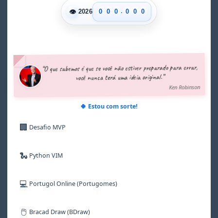
.
👁
0
0
0
0
0
0
2026
1
1
1
1
1
1
2
2
2
2
2
2
3
3
3
3
3
3
4
4
4
4
4
4
5
5
5
5
5
5
“O que sabemos é que se você não estiver preparado para errar,
6
6
6
6
6
6
você nunca terá uma ideia original.”
7
7
7
7
7
7
Ken Robinson
8
8
8
8
8
8
9
9
9
9
9
9
🍀 Estou com sorte!
🏢
Desafio MVP
🐍
Python VIM
💻
Portugol Online (Portugomes)
🖱️
Bracad Draw (BDraw)