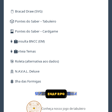
🖱️
Bracad Draw (SVG)
🎲
Pontes do Saber – Tabuleiro
🎴
Pontes do Saber – Cardgame
👩‍🏫
Consulta BNCC (EM)
👩‍🏫
Sorteia Temas
🎯
Roleta (alternativa aos dados)
🚢
N.A.V.A.L. Deluxe
🐜
Ilha das Formigas
🤡
🗡
🪄
👹
📜
🦼
ESAF RPG
Conheça nosso jogo de tabuleiro