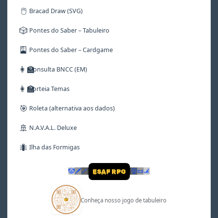
🖱️
Bracad Draw (SVG)
🎲
Pontes do Saber – Tabuleiro
🎴
Pontes do Saber – Cardgame
👩‍🏫
Consulta BNCC (EM)
👩‍🏫
Sorteia Temas
🎯
Roleta (alternativa aos dados)
🚢
N.A.V.A.L. Deluxe
🐜
Ilha das Formigas
🤡
🗡
🪄
👹
📜
🦼
ESAF RPG
Conheça nosso jogo de tabuleiro