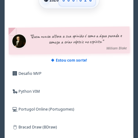
👁
0
0
0
0
2
6
2026
1
1
1
1
3
7
2
2
2
2
4
8
3
3
3
3
5
9
4
4
4
4
6
5
5
5
5
7
“Quem nunca altera a sua opinião é como a água parada e
6
6
6
6
8
começa a criar répteis no espírito.”
7
7
7
7
9
William Blake
8
8
8
8
9
9
9
9
🍀 Estou com sorte!
🏢
Desafio MVP
🐍
Python VIM
💻
Portugol Online (Portugomes)
🖱️
Bracad Draw (BDraw)