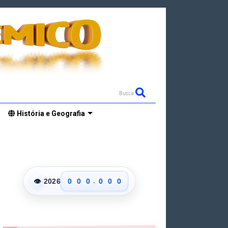
Busca
História e Geografia
.
👁
2026
0
0
0
0
0
0
1
1
1
1
1
1
2
2
2
2
2
2
3
3
3
3
3
3
4
4
4
4
4
4