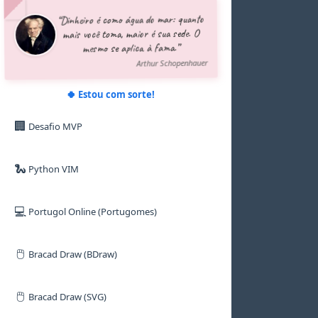
5
5
5
5
5
5
“Dinheiro é como água do mar: quanto
6
6
6
6
6
6
mais você toma, maior é sua sede. O
7
7
7
7
7
7
mesmo se aplica à fama.”
8
8
8
8
8
8
9
9
9
9
9
9
Arthur Schopenhauer
🍀 Estou com sorte!
🏢
Desafio MVP
🐍
Python VIM
💻
Portugol Online (Portugomes)
🖱️
Bracad Draw (BDraw)
🖱️
Bracad Draw (SVG)