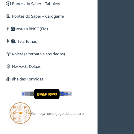
🎲
Pontes do Saber – Tabuleiro
🎴
Pontes do Saber – Cardgame
👩‍🏫
Consulta BNCC (EM)
👩‍🏫
Sorteia Temas
🎯
Roleta (alternativa aos dados)
🚢
N.A.V.A.L. Deluxe
🐜
Ilha das Formigas
🤡
🗡
🪄
👹
📜
🦼
ESAF RPG
Conheça nosso jogo de tabuleiro