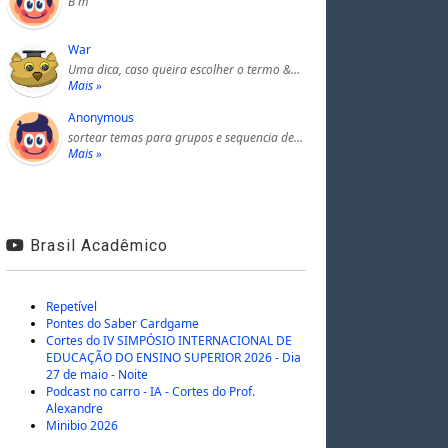
B m
War
Uma dica, caso queira escolher o termo &…
Mais »
Anonymous
sortear temas para grupos e sequencia de…
Mais »
Brasil Acadêmico
Repetível
Pontes do Saber Cardgame
Cortes do IV SIMPÓSIO INTERNACIONAL DE
EDUCAÇÃO DO ENSINO SUPERIOR 2026 - Dia
27 de maio - Noite
Podcast no carro - IA - Cortes do Prof.
Alexandre
Minibio 2026