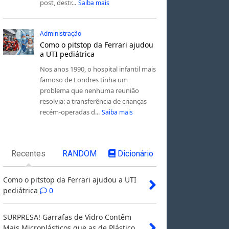
post, destr...
Saiba mais
Administração
Como o pitstop da Ferrari ajudou
a UTI pediátrica
Nos anos 1990, o hospital infantil mais
famoso de Londres tinha um
problema que nenhuma reunião
resolvia: a transferência de crianças
recém-operadas d...
Saiba mais
Recentes
RANDOM
Dicionário
Como o pitstop da Ferrari ajudou a UTI
pediátrica
0
SURPRESA! Garrafas de Vidro Contêm
Mais Microplásticos que as de Plástico