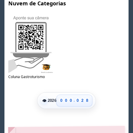
Nuvem de Categorias
0
1
2
3
Coluna Gastroturismo
4
5
0
6
1
7
.
👁
0
0
0
0
2
8
2026
1
1
1
1
3
9
2
2
2
2
4
3
3
3
3
5
4
4
4
4
6
5
5
5
5
7