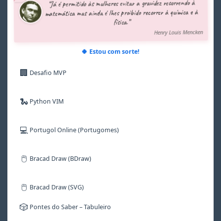
“Já é permitido às mulheres evitar a gravidez recorrendo à
6
6
6
6
8
matemática mas ainda é lhes proibido recorrer à química e à
7
7
7
7
9
física.”
8
8
8
8
Henry Louis Mencken
9
9
9
9
🍀 Estou com sorte!
🏢
Desafio MVP
🐍
Python VIM
💻
Portugol Online (Portugomes)
🖱️
Bracad Draw (BDraw)
🖱️
Bracad Draw (SVG)
🎲
Pontes do Saber – Tabuleiro