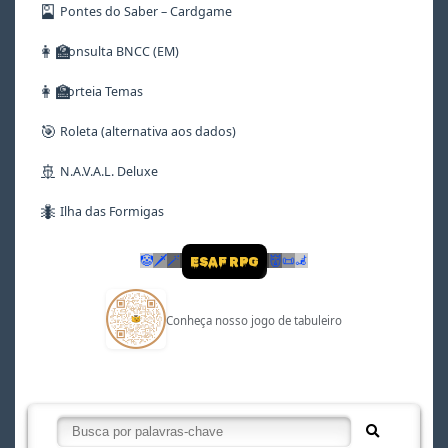
🎴
Pontes do Saber – Cardgame
👩‍🏫
Consulta BNCC (EM)
👩‍🏫
Sorteia Temas
🎯
Roleta (alternativa aos dados)
🚢
N.A.V.A.L. Deluxe
🐜
Ilha das Formigas
🤡
🗡
🪄
👹
📜
🦼
ESAF RPG
Conheça nosso jogo de tabuleiro