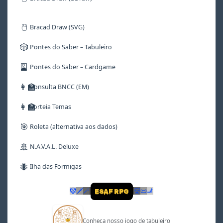
🖱️
Bracad Draw (SVG)
🎲
Pontes do Saber – Tabuleiro
🎴
Pontes do Saber – Cardgame
👩‍🏫
Consulta BNCC (EM)
👩‍🏫
Sorteia Temas
🎯
Roleta (alternativa aos dados)
🚢
N.A.V.A.L. Deluxe
🐜
Ilha das Formigas
🤡
🗡
🪄
👹
📜
🦼
ESAF RPG
Conheça nosso jogo de tabuleiro