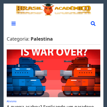
Categoria:
Palestina
Ativismo
A guerra acabou? Explicando um paradoxo