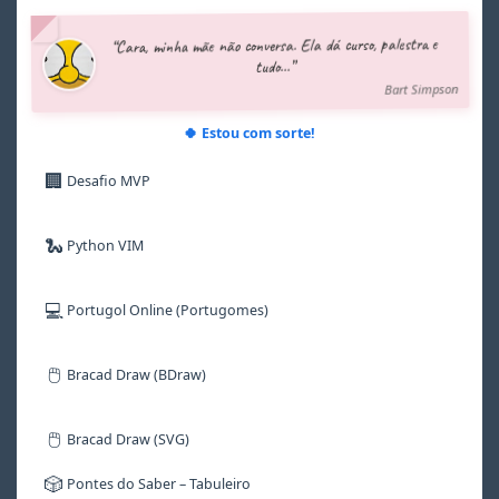
4
4
4
4
4
4
5
5
5
5
5
5
“Cara, minha mãe não conversa. Ela dá curso, palestra e
6
6
6
6
6
6
tudo...”
7
7
7
7
7
7
Bart Simpson
8
8
8
8
8
8
9
9
9
9
9
9
🍀 Estou com sorte!
🏢
Desafio MVP
🐍
Python VIM
💻
Portugol Online (Portugomes)
🖱️
Bracad Draw (BDraw)
🖱️
Bracad Draw (SVG)
🎲
Pontes do Saber – Tabuleiro