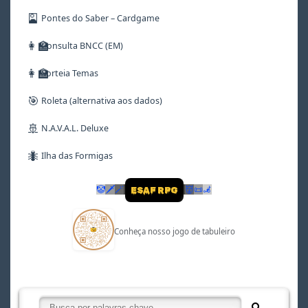
🎴
Pontes do Saber – Cardgame
👩‍🏫
Consulta BNCC (EM)
👩‍🏫
Sorteia Temas
🎯
Roleta (alternativa aos dados)
🚢
N.A.V.A.L. Deluxe
🐜
Ilha das Formigas
🤡
🗡
🪄
👹
📜
🦼
ESAF RPG
Conheça nosso jogo de tabuleiro