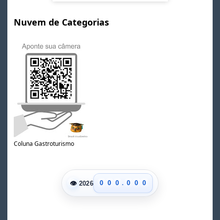
Nuvem de Categorias
Coluna Gastroturismo
.
👁
0
0
0
0
0
0
2026
1
1
1
1
1
1
2
2
2
2
2
2
3
3
3
3
3
3