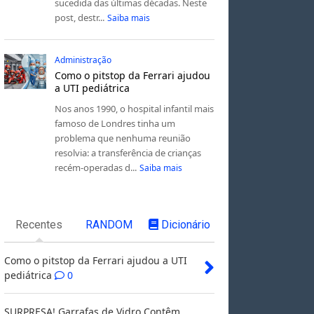
sucedida das últimas décadas. Neste
post, destr...
Saiba mais
Administração
Como o pitstop da Ferrari ajudou
a UTI pediátrica
Nos anos 1990, o hospital infantil mais
famoso de Londres tinha um
problema que nenhuma reunião
resolvia: a transferência de crianças
recém-operadas d...
Saiba mais
Recentes
RANDOM
Dicionário
Como o pitstop da Ferrari ajudou a UTI
pediátrica
0
SURPRESA! Garrafas de Vidro Contêm