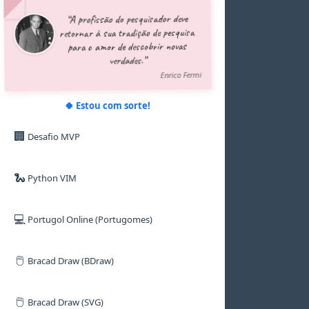
5
5
5
5
5
5
“A profissão do pesquisador deve
6
6
6
6
6
6
retornar à sua tradição de pesquisa
7
7
7
7
7
7
para o amor de descobrir novas
8
8
8
8
8
8
verdades.”
9
9
9
9
9
9
Enrico Fermi
🍀 Estou com sorte!
🏢
Desafio MVP
🐍
Python VIM
💻
Portugol Online (Portugomes)
🖱️
Bracad Draw (BDraw)
🖱️
Bracad Draw (SVG)