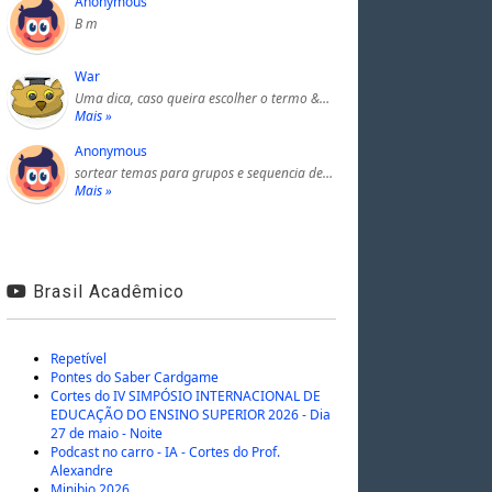
Anonymous
B m
War
Uma dica, caso queira escolher o termo &…
Mais »
Anonymous
sortear temas para grupos e sequencia de…
Mais »
Brasil Acadêmico
Repetível
Pontes do Saber Cardgame
Cortes do IV SIMPÓSIO INTERNACIONAL DE
EDUCAÇÃO DO ENSINO SUPERIOR 2026 - Dia
27 de maio - Noite
Podcast no carro - IA - Cortes do Prof.
Alexandre
Minibio 2026