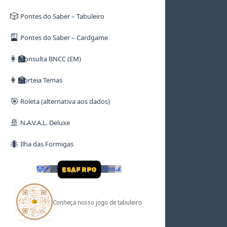
🎲
Pontes do Saber – Tabuleiro
🎴
Pontes do Saber – Cardgame
👩‍🏫
Consulta BNCC (EM)
👩‍🏫
Sorteia Temas
🎯
Roleta (alternativa aos dados)
🚢
N.A.V.A.L. Deluxe
🐜
Ilha das Formigas
🤡
🗡
🪄
👹
📜
🦼
ESAF RPG
Conheça nosso jogo de tabuleiro