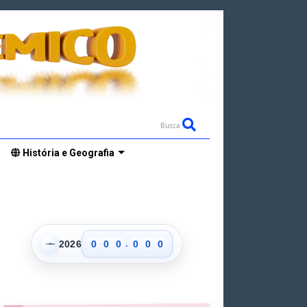
Busca
História e Geografia
.
👁
2026
0
0
0
0
0
0
1
1
1
1
1
1
2
2
2
2
2
2
3
3
3
3
3
3
4
4
4
4
4
4