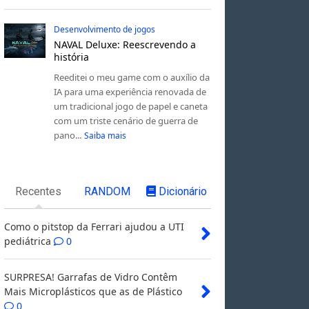
Desenvolvimento de jogos
NAVAL Deluxe: Reescrevendo a
história
Reeditei o meu game com o auxílio da
IA para uma experiência renovada de
um tradicional jogo de papel e caneta
com um triste cenário de guerra de
pano...
Saiba mais
Recentes
RANDOM
Dicionário
Como o pitstop da Ferrari ajudou a UTI
pediátrica
0
SURPRESA! Garrafas de Vidro Contêm
Mais Microplásticos que as de Plástico
0