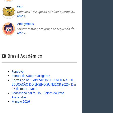
War
Uma dica, caso queira escolher o termo &…
Mais »
Anonymous
sortear temas para grupos e sequencia de…
Mais »
Brasil Acadêmico
Repetível
Pontes do Saber Cardgame
Cortes do IV SIMPÓSIO INTERNACIONAL DE
EDUCAÇÃO DO ENSINO SUPERIOR 2026 - Dia
27 de maio - Noite
Podcast no carro - IA - Cortes do Prof.
Alexandre
Minibio 2026