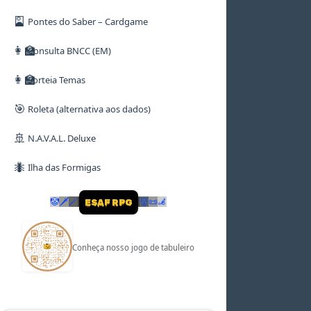
🎴
Pontes do Saber – Cardgame
👩‍🏫
Consulta BNCC (EM)
👩‍🏫
Sorteia Temas
🎯
Roleta (alternativa aos dados)
🚢
N.A.V.A.L. Deluxe
🐜
Ilha das Formigas
🤡
🗡
🪄
👹
📜
🦼
ESAF RPG
Conheça nosso jogo de tabuleiro