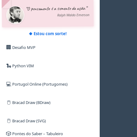
5
5
5
5
6
7
“O pensamento é a semente da ação.”
6
6
6
6
7
8
7
7
7
7
8
9
Ralph Waldo Emerson
8
8
8
8
9
9
9
9
9
🍀 Estou com sorte!
🏢
Desafio MVP
🐍
Python VIM
💻
Portugol Online (Portugomes)
🖱️
Bracad Draw (BDraw)
🖱️
Bracad Draw (SVG)
🎲
Pontes do Saber – Tabuleiro