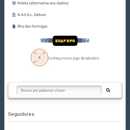
🎯
Roleta (alternativa aos dados)
🚢
N.A.V.A.L. Deluxe
🐜
Ilha das Formigas
🤡
🗡
🪄
👹
📜
🦼
ESAF RPG
Conheça nosso jogo de tabuleiro
Seguidores