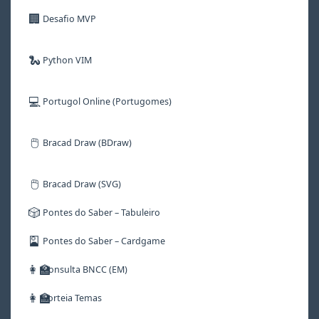
🏢
Desafio MVP
🐍
Python VIM
💻
Portugol Online (Portugomes)
🖱️
Bracad Draw (BDraw)
🖱️
Bracad Draw (SVG)
🎲
Pontes do Saber – Tabuleiro
🎴
Pontes do Saber – Cardgame
👩‍🏫
Consulta BNCC (EM)
👩‍🏫
Sorteia Temas