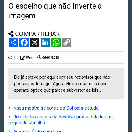
O espelho que não inverte a
imagem
COMPARTILHAR
S
F
X
L
W
C
h
a
i
h
o
a
c
n
a
p
r
e
k
t
y
1
War
06/01/2013
e
b
e
s
L
o
d
A
i
o
I
p
n
k
n
p
k
Ele já esteve por aqui com seu retrovisor que não
possui ponto cego. Agora ele inventa mais esse
aparato óptico que parece subverter as leis...
Nasa mostra as cores do Sol para estudo
Realidade aumentada devolve profundidade para
cegos de um olho
Arco-íris feito com tiros