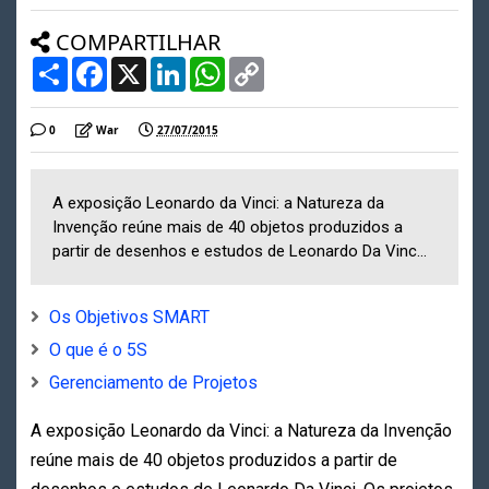
COMPARTILHAR
S
F
X
L
W
C
h
a
i
h
o
a
c
n
a
p
r
e
k
t
y
0
War
27/07/2015
e
b
e
s
L
o
d
A
i
o
I
p
n
k
n
p
k
A exposição Leonardo da Vinci: a Natureza da
Invenção reúne mais de 40 objetos produzidos a
partir de desenhos e estudos de Leonardo Da Vinc...
Os Objetivos SMART
O que é o 5S
Gerenciamento de Projetos
A exposição Leonardo da Vinci: a Natureza da Invenção
reúne mais de 40 objetos produzidos a partir de