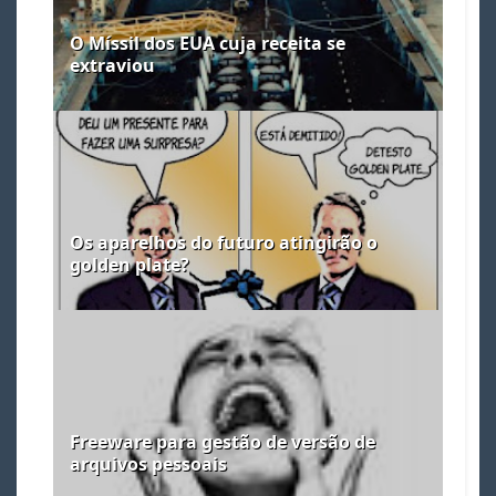
O Míssil dos EUA cuja receita se
extraviou
Os aparelhos do futuro atingirão o
golden plate?
Freeware para gestão de versão de
arquivos pessoais