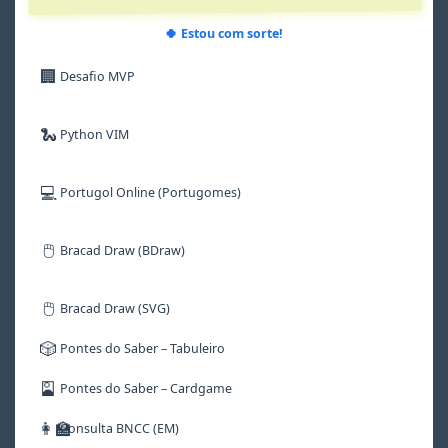
🍀 Estou com sorte!
🏢
Desafio MVP
🐍
Python VIM
💻
Portugol Online (Portugomes)
🖱️
Bracad Draw (BDraw)
🖱️
Bracad Draw (SVG)
🎲
Pontes do Saber – Tabuleiro
🎴
Pontes do Saber – Cardgame
👩‍🏫
Consulta BNCC (EM)