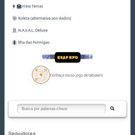
👩‍🏫
Sorteia Temas
🎯
Roleta (alternativa aos dados)
🚢
N.A.V.A.L. Deluxe
🐜
Ilha das Formigas
🤡
🗡
🪄
👹
📜
🦼
ESAF RPG
Conheça nosso jogo de tabuleiro
Seguidores